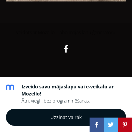
Veidots ar
Mozello
- labo mājas lapu ģeneratoru.
Izveido savu mājaslapu vai e-veikalu ar
Mozello!
Ātri, viegli, bez programmēšanas.
Uzzināt vairāk